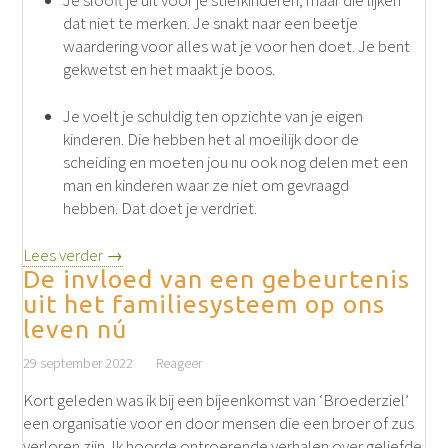
Je slooft je uit voor je stiefkinderen, maar die lijken
dat niet te merken. Je snakt naar een beetje
waardering voor alles wat je voor hen doet. Je bent
gekwetst en het maakt je boos.
Je voelt je schuldig ten opzichte van je eigen
kinderen. Die hebben het al moeilijk door de
scheiding en moeten jou nu ook nog delen met een
man en kinderen waar ze niet om gevraagd
hebben. Dat doet je verdriet.
Lees verder →
De invloed van een gebeurtenis
uit het familiesysteem op ons
leven nú
29 september 2022
Reageer
Kort geleden was ik bij een bijeenkomst van ‘Broederziel’
een organisatie voor en door mensen die een broer of zus
verloren zijn. Ik hoorde ontroerende verhalen over geliefde