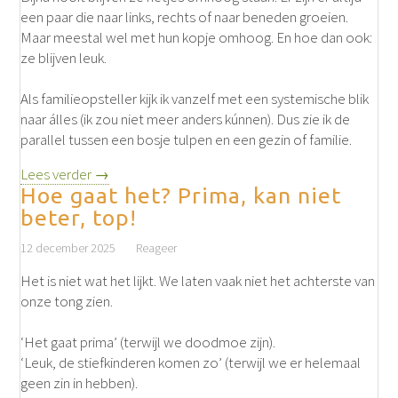
een paar die naar links, rechts of naar beneden groeien.
Maar meestal wel met hun kopje omhoog. En hoe dan ook:
ze blijven leuk.
Als familieopsteller kijk ik vanzelf met een systemische blik
naar álles (ik zou niet meer anders kúnnen). Dus zie ik de
parallel tussen een bosje tulpen en een gezin of familie.
Lees verder →
Hoe gaat het? Prima, kan niet
beter, top!
12 december 2025
Reageer
Het is niet wat het lijkt. We laten vaak niet het achterste van
onze tong zien.
‘Het gaat prima’ (terwijl we doodmoe zijn).
‘Leuk, de stiefkinderen komen zo’ (terwijl we er helemaal
geen zin in hebben).