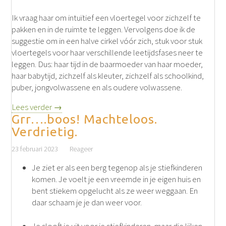
Ik vraag haar om intuïtief een vloertegel voor zichzelf te
pakken en in de ruimte te leggen. Vervolgens doe ik de
suggestie om in een halve cirkel vóór zich, stuk voor stuk
vloertegels voor haar verschillende leetijdsfases neer te
leggen. Dus: haar tijd in de baarmoeder van haar moeder,
haar babytijd, zichzelf als kleuter, zichzelf als schoolkind,
puber, jongvolwassene en als oudere volwassene.
Lees verder →
Grr….boos! Machteloos.
Verdrietig.
23 februari 2023
Reageer
Je ziet er als een berg tegenop als je stiefkinderen
komen. Je voelt je een vreemde in je eigen huis en
bent stiekem opgelucht als ze weer weggaan. En
daar schaam je je dan weer voor.