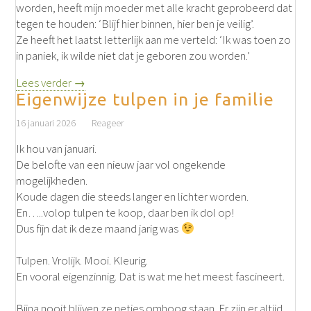
worden, heeft mijn moeder met alle kracht geprobeerd dat
tegen te houden: ‘Blijf hier binnen, hier ben je veilig’.
Ze heeft het laatst letterlijk aan me verteld: ‘Ik was toen zo
in paniek, ik wilde niet dat je geboren zou worden.’
Lees verder →
Eigenwijze tulpen in je familie
16 januari 2026
Reageer
Ik hou van januari.
De belofte van een nieuw jaar vol ongekende
mogelijkheden.
Koude dagen die steeds langer en lichter worden.
En…..volop tulpen te koop, daar ben ik dol op!
Dus fijn dat ik deze maand jarig was
Tulpen. Vrolijk. Mooi. Kleurig.
En vooral eigenzinnig. Dat is wat me het meest fascineert.
Bijna nooit blijven ze netjes omhoog staan. Er zijn er altijd