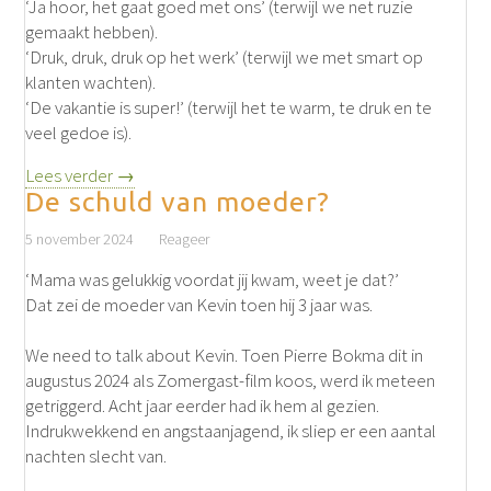
‘Ja hoor, het gaat goed met ons’ (terwijl we net ruzie
gemaakt hebben).
‘Druk, druk, druk op het werk’ (terwijl we met smart op
klanten wachten).
‘De vakantie is super!’ (terwijl het te warm, te druk en te
veel gedoe is).
Lees verder →
De schuld van moeder?
5 november 2024
Reageer
‘Mama was gelukkig voordat jij kwam, weet je dat?’
Dat zei de moeder van Kevin toen hij 3 jaar was.
We need to talk about Kevin. Toen Pierre Bokma dit in
augustus 2024 als Zomergast-film koos, werd ik meteen
getriggerd. Acht jaar eerder had ik hem al gezien.
Indrukwekkend en angstaanjagend, ik sliep er een aantal
nachten slecht van.