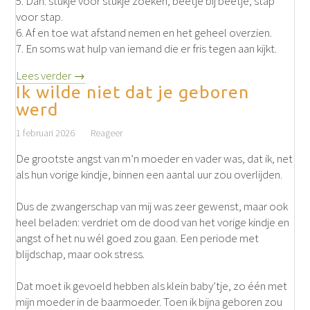
5. Dan: stukje voor stukje zoeken, beetje bij beetje, stap
voor stap.
6. Af en toe wat afstand nemen en het geheel overzien.
7. En soms wat hulp van iemand die er fris tegen aan kijkt.
Lees verder →
Ik wilde niet dat je geboren
werd
1 februari 2026
Reageer
De grootste angst van m’n moeder en vader was, dat ik, net
als hun vorige kindje, binnen een aantal uur zou overlijden.
Dus de zwangerschap van mij was zeer gewenst, maar ook
heel beladen: verdriet om de dood van het vorige kindje en
angst of het nu wél goed zou gaan. Een periode met
blijdschap, maar ook stress.
Dat moet ik gevoeld hebben als klein baby’tje, zo één met
mijn moeder in de baarmoeder. Toen ik bijna geboren zou