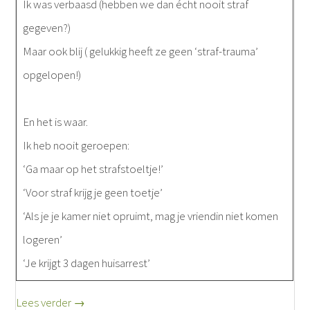
Ik was verbaasd (hebben we dan écht nooit straf
gegeven?)
Maar ook blij ( gelukkig heeft ze geen ‘straf-trauma’
opgelopen!)
En het is waar.
Ik heb nooit geroepen:
‘Ga maar op het strafstoeltje!’
‘Voor straf krijg je geen toetje’
‘Als je je kamer niet opruimt, mag je vriendin niet komen
logeren’
‘Je krijgt 3 dagen huisarrest’
Lees verder →