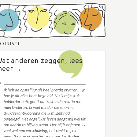
CONTACT
at anderen zeggen, lees
meer →
Ik heb de opstelling als heel prettig ervaren. Fijn
hoe je dit alles hebt begeleid. N
u ik mijn stuk
helderder heb, geeft dat rust in de relatie met
mijn kinderen. Ik voel minder die enorme
druk/verantwoording die ik mijzelf had
opgelegd.
Het dagelijkse leven daagt mij wel uit
om daarin te blijven staan. Het blijft oefenen. I
k
voel wel een verschuiving, het raakt mij niet
meer ‘buiten proportie’ zoals eerder.
Esther,