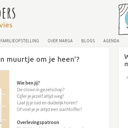
ders
vies
FAMILIEOPSTELLING
OVER MARGA
BLOGS
AGENDA
W
en muurtje om je heen’?
Wie ben jij?
De clown in gezelschap?
Cijfer je jezelf altijd weg?
Laat jij je luid en duidelijk horen?
Of voel je je altijd een slachtoffer?
Overlevingspatroon