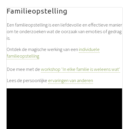
Familieopstelling
Een familieopstelling is een liefdevolle en effectieve manier
om te onderzoeken wat de oorzaak van emoties of gedrag
is.
Ontdek de magische werking van een
individuele
familieopstelling
Doe mee met de
workshop ‘In elke familie is weleens wat’
Lees de persoonlijke
ervaringen van anderen