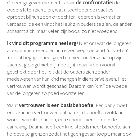
Op een gegeven moment is daar
de confrontatie:
de
ouders laten zich zien, wat uiteenlopende reacties
oproept bij hun zoon of dochter. Iedereen is verrast en
verbaasd, de een vindt het leuk zijn ouders te zien, de ander
schaamt zich, maar velen zijn boos, zo niet woedend.
Ik vind dit programma heel erg
! Niet om wat de jongeren
al experimenterend en hun eigen weg zoekend ‘uitvreten’
(ook al begrijp ik heel goed dat veel ouders daar op zijn
zachtst gezegd niet blij mee zijn), maar ik ben vooral
geschokt door het feit dat de ouders zich zonder
medeweten van hun kind mengen in diens privéleven. Het
vertrouwen wordt geschaad. Daarom kan ik mij de woede
van de jongeren zo goed voorstellen.
Want
vertrouwen is een basisbehoefte.
Een baby moet
erop kunnen vertrouwen dat aan zijn behoeften voldaan
wordt: warmte, drinken, een schone luier, liefdevolle
aanraking. Daarna heeft een kind steeds meer behoefte aan
liefdevolle grenzen zodat het geen gevaar loopt, maar ook