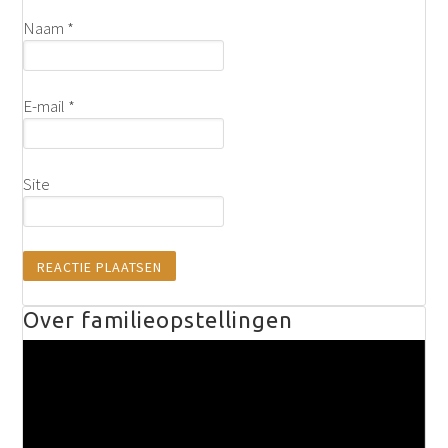
Naam
*
E-mail
*
Site
Over familieopstellingen
Videospeler