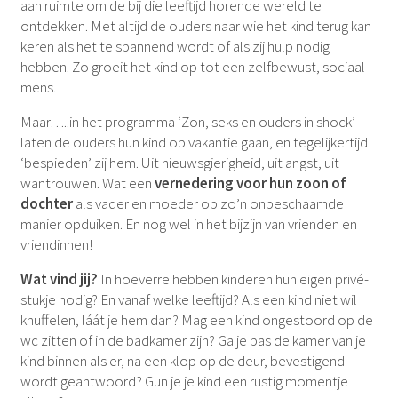
aan ruimte om de bij die leeftijd horende wereld te
ontdekken. Met altijd de ouders naar wie het kind terug kan
keren als het te spannend wordt of als zij hulp nodig
hebben. Zo groeit het kind op tot een zelfbewust, sociaal
mens.
Maar…..in het programma ‘Zon, seks en ouders in shock’
laten de ouders hun kind op vakantie gaan, en tegelijkertijd
‘bespieden’ zij hem. Uit nieuwsgierigheid, uit angst, uit
wantrouwen. Wat een
vernedering voor hun zoon of
dochter
als vader en moeder op zo’n onbeschaamde
manier opduiken. En nog wel in het bijzijn van vrienden en
vriendinnen!
Wat vind jij?
In hoeverre hebben kinderen hun eigen privé-
stukje nodig? En vanaf welke leeftijd? Als een kind niet wil
knuffelen, láát je hem dan? Mag een kind ongestoord op de
wc zitten of in de badkamer zijn? Ga je pas de kamer van je
kind binnen als er, na een klop op de deur, bevestigend
wordt geantwoord? Gun je je kind een rustig momentje