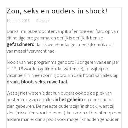
Zon, seks en ouders in shock!
19 maart 2015
Reageer
Dankzij mij puberdochter vang ik af en toe een flard op van
dit heftige programma, en eerlijk is eerlijk, ik ben zo
gefascineerd
dat ik weleens langer mee kijk dan ik ooit
van mezelf verwacht had.
Nooit van het programma gehoord? Jongeren van een jaar
of 17, 18 worden gefilmd (dat weten ze), terwijl zij op
vakantie zijn in een zonnig oord. En daar hoort van alles bij:
drank, bloot, seks, ruwe taal.
Wat zij niet weten is dat hun ouders ook op de plek van
bestemming zijn en álles
in het geheim
op een scherm
zien gebeuren. De meeste ouders zijn ‘in shock’, want zij
zien (misschien voor het eerst) hun zoon of dochter op een
andere manier dan zij ooit voor mogelijk hadden gehouden.