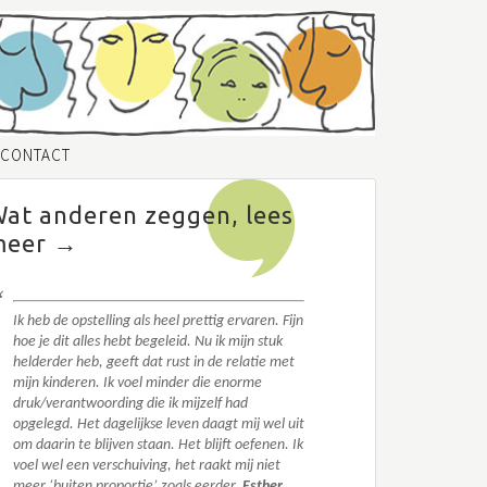
CONTACT
at anderen zeggen, lees
meer →
Ik heb de opstelling als heel prettig ervaren. Fijn
hoe je dit alles hebt begeleid. N
u ik mijn stuk
helderder heb, geeft dat rust in de relatie met
mijn kinderen. Ik voel minder die enorme
druk/verantwoording die ik mijzelf had
opgelegd.
Het dagelijkse leven daagt mij wel uit
om daarin te blijven staan. Het blijft oefenen. I
k
voel wel een verschuiving, het raakt mij niet
meer ‘buiten proportie’ zoals eerder.
Esther,