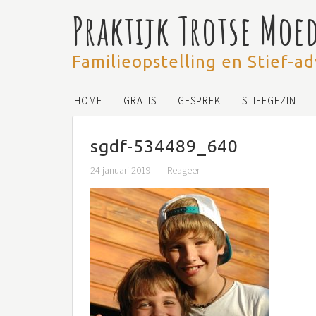
Praktijk Trotse Moe
Familieopstelling en Stief-ad
HOME
GRATIS
GESPREK
STIEFGEZIN
sgdf-534489_640
24 januari 2019
Reageer