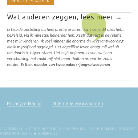
Wat anderen zeggen, lees meer →
Ik heb de opstelling als heel prettig ervaren. Fijn hoe je dit alles hebt
begeleid. N
u ik mijn stuk helderder heb, geeft dat rust in de relatie
met mijn kinderen. Ik voel minder die enorme druk/verantwoording
die ik mijzelf had opgelegd.
Het dagelijkse leven daagt mij wel uit
om daarin te blijven staan. Het blijft oefenen. I
k voel wel een
verschuiving, het raakt mij niet meer ‘buiten proportie’ zoals
eerder.
Esther, moeder van twee pubers/jongvolwassenen
Privacyverklaring
Algemene Voorwaarden
© 2026 PRAKTIJK TROTSE MOEDERS | ONTWERP & REALISATIE: MARLEEN DE KORVER
WEBCOMMUNICATIE ★
WORDPRESS