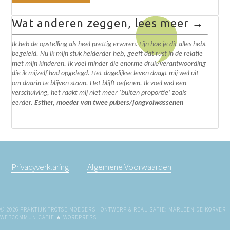
Wat anderen zeggen, lees meer →
Ik heb de opstelling als heel prettig ervaren. Fijn hoe je dit alles hebt
begeleid. N
u ik mijn stuk helderder heb, geeft dat rust in de relatie
met mijn kinderen. Ik voel minder die enorme druk/verantwoording
die ik mijzelf had opgelegd.
Het dagelijkse leven daagt mij wel uit
om daarin te blijven staan. Het blijft oefenen. I
k voel wel een
verschuiving, het raakt mij niet meer ‘buiten proportie’ zoals
eerder.
Esther, moeder van twee pubers/jongvolwassenen
Privacyverklaring
Algemene Voorwaarden
© 2026 PRAKTIJK TROTSE MOEDERS | ONTWERP & REALISATIE: MARLEEN DE KORVER
WEBCOMMUNICATIE ★
WORDPRESS