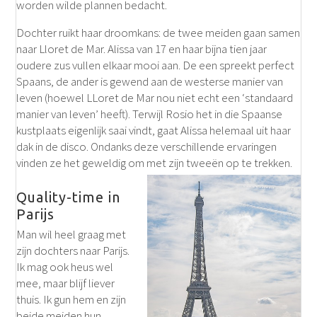
worden wilde plannen bedacht.
Dochter ruikt haar droomkans: de twee meiden gaan samen
naar Lloret de Mar. Alissa van 17 en haar bijna tien jaar
oudere zus vullen elkaar mooi aan. De een spreekt perfect
Spaans, de ander is gewend aan de westerse manier van
leven (hoewel LLoret de Mar nou niet echt een ‘standaard
manier van leven’ heeft). Terwijl Rosio het in die Spaanse
kustplaats eigenlijk saai vindt, gaat Alissa helemaal uit haar
dak in de disco. Ondanks deze verschillende ervaringen
vinden ze het geweldig om met zijn tweeën op te trekken.
Quality-time in
Parijs
Man wil heel graag met
zijn dochters naar Parijs.
Ik mag ook heus wel
mee, maar blijf liever
thuis. Ik gun hem en zijn
beide meiden hun