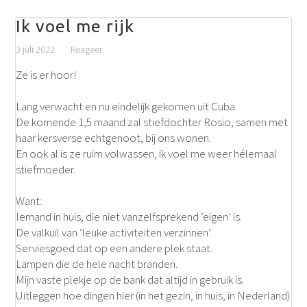
Ik voel me rijk
3 juli 2022
Reageer
Ze is er hoor!
Lang verwacht en nu eindelijk gekomen uit Cuba.
De komende 1,5 maand zal stiefdochter Rosio, samen met
haar kersverse echtgenoot, bij ons wonen.
En ook al is ze ruim volwassen, ik voel me weer hélemaal
stiefmoeder.
Want:
Iemand in huis, die niet vanzelfsprekend ‘eigen’ is.
De valkuil van ‘leuke activiteiten verzinnen’.
Serviesgoed dat op een andere plek staat.
Lampen die de hele nacht branden.
Mijn vaste plekje op de bank dat altijd in gebruik is.
Uitleggen hoe dingen hier (in het gezin, in huis, in Nederland)