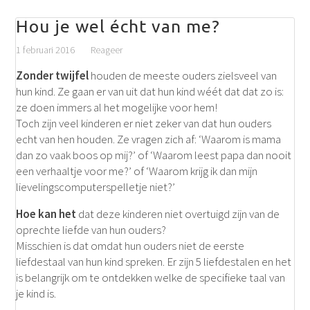
Hou je wel écht van me?
1 februari 2016
Reageer
Zonder twijfel
houden de meeste ouders zielsveel van
hun kind. Ze gaan er van uit dat hun kind wéét dat dat zo is:
ze doen immers al het mogelijke voor hem!
Toch zijn veel kinderen er niet zeker van dat hun ouders
echt van hen houden. Ze vragen zich af: ‘Waarom is mama
dan zo vaak boos op mij?’ of ‘Waarom leest papa dan nooit
een verhaaltje voor me?’ of ‘Waarom krijg ik dan mijn
lievelingscomputerspelletje niet?’
Hoe kan het
dat deze kinderen niet overtuigd zijn van de
oprechte liefde van hun ouders?
Misschien is dat omdat hun ouders niet de eerste
liefdestaal van hun kind spreken. Er zijn 5 liefdestalen en het
is belangrijk om te ontdekken welke de specifieke taal van
je kind is.