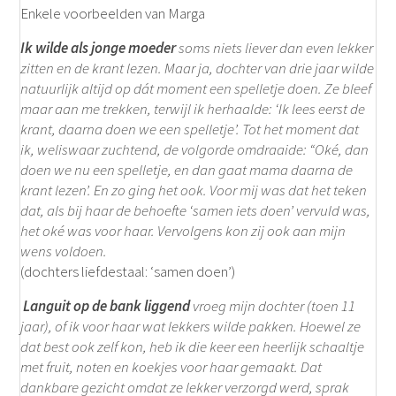
Enkele voorbeelden van Marga
Ik wilde als jonge moeder
soms niets liever dan even lekker
zitten en de krant lezen. Maar ja, dochter van drie jaar wilde
natuurlijk altijd op dát moment een spelletje doen. Ze bleef
maar aan me trekken, terwijl ik herhaalde: ‘Ik lees eerst de
krant, daarna doen we een spelletje’. Tot het moment dat
ik, weliswaar zuchtend, de volgorde omdraaide: “Oké, dan
doen we nu een spelletje, en dan gaat mama daarna de
krant lezen’. En zo ging het ook. Voor mij was dat het teken
dat, als bij haar de behoefte ‘samen iets doen’ vervuld was,
het oké was voor haar. Vervolgens kon zij ook aan mijn
wens voldoen.
(dochters liefdestaal: ‘samen doen’)
Languit op de bank liggend
vroeg mijn dochter (toen 11
jaar), of ik voor haar wat lekkers wilde pakken. Hoewel ze
dat best ook zelf kon, heb ik die keer een heerlijk schaaltje
met fruit, noten en koekjes voor haar gemaakt.
Dat
dankbare gezicht omdat ze lekker verzorgd werd, sprak