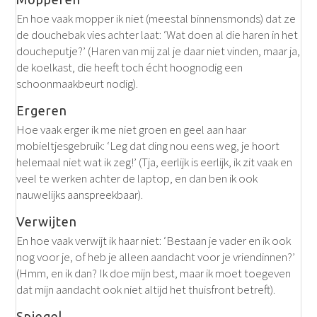
En hoe vaak mopper ik niet (meestal binnensmonds) dat ze
de douchebak vies achter laat: ‘Wat doen al die haren in het
doucheputje?’ (Haren van mij zal je daar niet vinden, maar ja,
de koelkast, die heeft toch écht hoognodig een
schoonmaakbeurt nodig).
Ergeren
Hoe vaak erger ik me niet groen en geel aan haar
mobieltjesgebruik: ‘Leg dat ding nou eens weg, je hoort
helemaal niet wat ik zeg!’ (Tja, eerlijk is eerlijk, ik zit vaak en
veel te werken achter de laptop, en dan ben ik ook
nauwelijks aanspreekbaar).
Verwijten
En hoe vaak verwijt ik haar niet: ‘Bestaan je vader en ik ook
nog voor je, of heb je alleen aandacht voor je vriendinnen?’
(Hmm, en ik dan? Ik doe mijn best, maar ik moet toegeven
dat mijn aandacht ook niet altijd het thuisfront betreft).
Spiegel