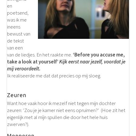
en
poetsend,
was ik me
ineens
bewust van
de tekst
van een
van de liedjes. En het raakte me.
‘Before you accuse me,
take a look at yourself’
Kijk eerst naar jezelf, voordat je
mij veroordeelt.
Ik realiseerde me dat dat precies op mij sloeg.
Zeuren
Want hoe vaak hoor ik mezelf niet tegen mijn dochter
zeuren:
‘Zou je je kamer niet eens opruimen?’ (Hoe zit het
eigenlijk met al míjn spullen die door het hele huis
zwerven?).
Mopperen