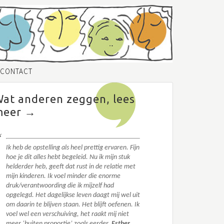
CONTACT
at anderen zeggen, lees
meer →
Ik heb de opstelling als heel prettig ervaren. Fijn
hoe je dit alles hebt begeleid. N
u ik mijn stuk
helderder heb, geeft dat rust in de relatie met
mijn kinderen. Ik voel minder die enorme
druk/verantwoording die ik mijzelf had
opgelegd.
Het dagelijkse leven daagt mij wel uit
om daarin te blijven staan. Het blijft oefenen. I
k
voel wel een verschuiving, het raakt mij niet
meer ‘buiten proportie’ zoals eerder.
Esther,