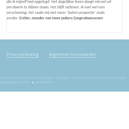
die ik mijzelf had opgelegd.
Het dagelijkse leven daagt mij wel uit
om daarin te blijven staan. Het blijft oefenen. I
k voel wel een
verschuiving, het raakt mij niet meer ‘buiten proportie’ zoals
eerder.
Esther, moeder van twee pubers/jongvolwassenen
Privacyverklaring
Algemene Voorwaarden
© 2026 PRAKTIJK TROTSE MOEDERS | ONTWERP & REALISATIE: MARLEEN DE KORVER
WEBCOMMUNICATIE ★
WORDPRESS