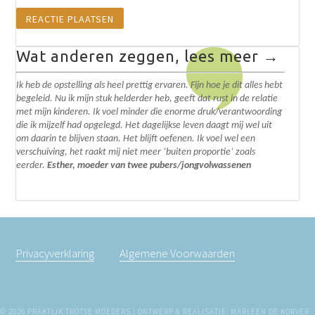
Wat anderen zeggen, lees meer →
Ik heb de opstelling als heel prettig ervaren. Fijn hoe je dit alles hebt
begeleid. N
u ik mijn stuk helderder heb, geeft dat rust in de relatie
met mijn kinderen. Ik voel minder die enorme druk/verantwoording
die ik mijzelf had opgelegd.
Het dagelijkse leven daagt mij wel uit
om daarin te blijven staan. Het blijft oefenen. I
k voel wel een
verschuiving, het raakt mij niet meer ‘buiten proportie’ zoals
eerder.
Esther, moeder van twee pubers/jongvolwassenen
Privacyverklaring
Algemene Voorwaarden
© 2026 PRAKTIJK TROTSE MOEDERS | ONTWERP & REALISATIE: MARLEEN DE KORVER