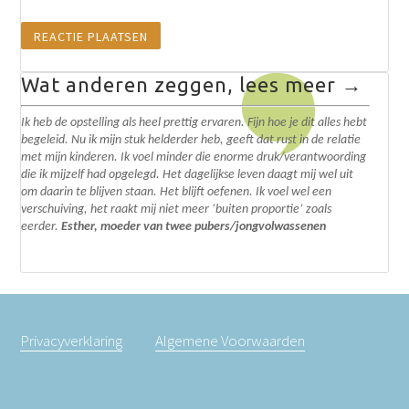
Wat anderen zeggen, lees meer →
Ik heb de opstelling als heel prettig ervaren. Fijn hoe je dit alles hebt
begeleid. N
u ik mijn stuk helderder heb, geeft dat rust in de relatie
met mijn kinderen. Ik voel minder die enorme druk/verantwoording
die ik mijzelf had opgelegd.
Het dagelijkse leven daagt mij wel uit
om daarin te blijven staan. Het blijft oefenen. I
k voel wel een
verschuiving, het raakt mij niet meer ‘buiten proportie’ zoals
eerder.
Esther, moeder van twee pubers/jongvolwassenen
Privacyverklaring
Algemene Voorwaarden