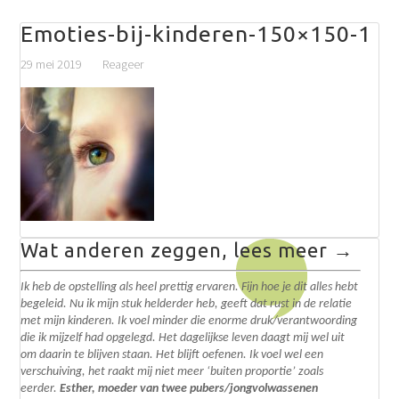
Emoties-bij-kinderen-150×150-1
29 mei 2019
Reageer
Wat anderen zeggen, lees meer →
Ik heb de opstelling als heel prettig ervaren. Fijn hoe je dit alles hebt
begeleid. N
u ik mijn stuk helderder heb, geeft dat rust in de relatie
met mijn kinderen. Ik voel minder die enorme druk/verantwoording
die ik mijzelf had opgelegd.
Het dagelijkse leven daagt mij wel uit
om daarin te blijven staan. Het blijft oefenen. I
k voel wel een
verschuiving, het raakt mij niet meer ‘buiten proportie’ zoals
eerder.
Esther, moeder van twee pubers/jongvolwassenen