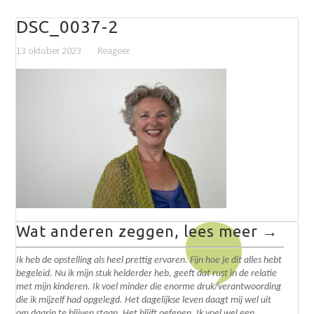
DSC_0037-2
13 oktober 2023
Reageer
Wat anderen zeggen, lees meer →
Ik heb de opstelling als heel prettig ervaren. Fijn hoe je dit alles hebt
begeleid. N
u ik mijn stuk helderder heb, geeft dat rust in de relatie
met mijn kinderen. Ik voel minder die enorme druk/verantwoording
die ik mijzelf had opgelegd.
Het dagelijkse leven daagt mij wel uit
om daarin te blijven staan. Het blijft oefenen. I
k voel wel een