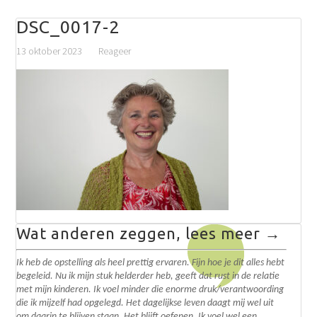
DSC_0017-2
13 oktober 2023
Reageer
Wat anderen zeggen, lees meer →
Ik heb de opstelling als heel prettig ervaren. Fijn hoe je dit alles hebt
begeleid. N
u ik mijn stuk helderder heb, geeft dat rust in de relatie
met mijn kinderen. Ik voel minder die enorme druk/verantwoording
die ik mijzelf had opgelegd.
Het dagelijkse leven daagt mij wel uit
om daarin te blijven staan. Het blijft oefenen. I
k voel wel een