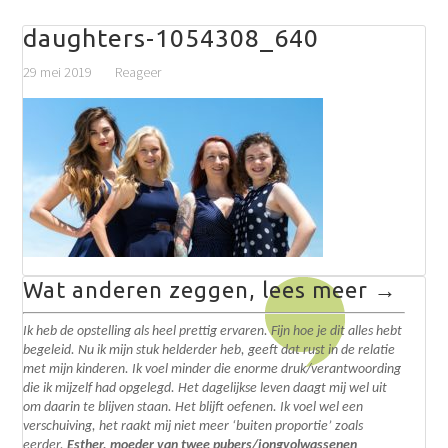
daughters-1054308_640
29 mei 2019
Reageer
Wat anderen zeggen, lees meer →
Ik heb de opstelling als heel prettig ervaren. Fijn hoe je dit alles hebt
begeleid. N
u ik mijn stuk helderder heb, geeft dat rust in de relatie
met mijn kinderen. Ik voel minder die enorme druk/verantwoording
die ik mijzelf had opgelegd.
Het dagelijkse leven daagt mij wel uit
om daarin te blijven staan. Het blijft oefenen. I
k voel wel een
verschuiving, het raakt mij niet meer ‘buiten proportie’ zoals
eerder.
Esther, moeder van twee pubers/jongvolwassenen