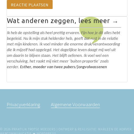
Wat anderen zeggen, lees meer →
Ik heb de opstelling als heel prettig ervaren. Fijn hoe je dit alles hebt
begeleid. N
u ik mijn stuk helderder heb, geeft dat rust in de relatie
met mijn kinderen. Ik voel minder die enorme druk/verantwoording
die ik mijzelf had opgelegd.
Het dagelijkse leven daagt mij wel uit
om daarin te blijven staan. Het blijft oefenen. I
k voel wel een
verschuiving, het raakt mij niet meer ‘buiten proportie’ zoals
eerder.
Esther, moeder van twee pubers/jongvolwassenen
Privacyverklaring
Algemene Voorwaarden
© 2026 PRAKTIJK TROTSE MOEDERS | ONTWERP & REALISATIE: MARLEEN DE KORVER
WEBCOMMUNICATIE ★
WORDPRESS