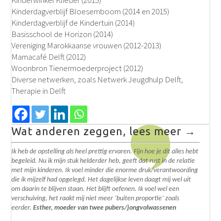
Kinderwinkel Klieder (2015)
Kinderdagverblijf Bloesemboom (2014 en 2015)
Kinderdagverblijf de Kindertuin (2014)
Basisschool de Horizon (2014)
Vereniging Marokkaanse vrouwen (2012-2013)
Mamacafé Delft (2012)
Woonbron Tienermoederproject (2012)
Diverse netwerken, zoals Netwerk Jeugdhulp Delft,
Therapie in Delft
Wat anderen zeggen, lees meer →
Ik heb de opstelling als heel prettig ervaren. Fijn hoe je dit alles hebt
begeleid. N
u ik mijn stuk helderder heb, geeft dat rust in de relatie
met mijn kinderen. Ik voel minder die enorme druk/verantwoording
die ik mijzelf had opgelegd.
Het dagelijkse leven daagt mij wel uit
om daarin te blijven staan. Het blijft oefenen. I
k voel wel een
verschuiving, het raakt mij niet meer ‘buiten proportie’ zoals
eerder.
Esther, moeder van twee pubers/jongvolwassenen