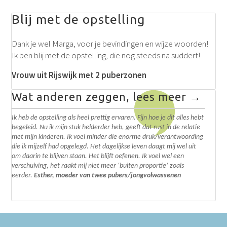
Blij met de opstelling
Dank je wel Marga, voor je bevindingen en wijze woorden!
Ik ben blij met de opstelling, die nog steeds na suddert!
Vrouw uit Rijswijk met 2 puberzonen
Wat anderen zeggen, lees meer →
Ik heb de opstelling als heel prettig ervaren. Fijn hoe je dit alles hebt
begeleid. N
u ik mijn stuk helderder heb, geeft dat rust in de relatie
met mijn kinderen. Ik voel minder die enorme druk/verantwoording
die ik mijzelf had opgelegd.
Het dagelijkse leven daagt mij wel uit
om daarin te blijven staan. Het blijft oefenen. I
k voel wel een
verschuiving, het raakt mij niet meer ‘buiten proportie’ zoals
eerder.
Esther, moeder van twee pubers/jongvolwassenen