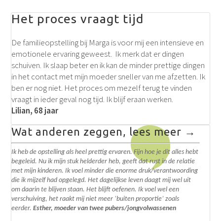
Het proces vraagt tijd
De familieopstelling bij Marga is voor mij een intensieve en
emotionele ervaring geweest. Ik merk dat er dingen
schuiven. Ik slaap beter en ik kan de minder prettige dingen
in het contact met mijn moeder sneller van me afzetten. Ik
ben er nog niet. Het proces om mezelf terug te vinden
vraagt in ieder geval nog tijd. Ik blijf eraan werken.
Lilian, 68 jaar
Wat anderen zeggen, lees meer →
Ik heb de opstelling als heel prettig ervaren. Fijn hoe je dit alles hebt
begeleid. N
u ik mijn stuk helderder heb, geeft dat rust in de relatie
met mijn kinderen. Ik voel minder die enorme druk/verantwoording
die ik mijzelf had opgelegd.
Het dagelijkse leven daagt mij wel uit
om daarin te blijven staan. Het blijft oefenen. I
k voel wel een
verschuiving, het raakt mij niet meer ‘buiten proportie’ zoals
eerder.
Esther, moeder van twee pubers/jongvolwassenen