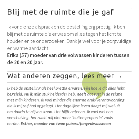
Blij met de ruimte die je gaf
I
k vond onze afspraak en de opstelling erg prettig. Ik ben
blij met de ruimte die er was om alles tegen het licht te
houden en te onderzoeken. Dank je wel voor je zorgvuldige
en warme aandacht.
Erika (57) moeder van drie volwassen kinderen tussen
de 20 en 30 jaar.
Wat anderen zeggen, lees meer →
Ik heb de opstelling als heel prettig ervaren. Fijn hoe je dit alles hebt
begeleid. N
u ik mijn stuk helderder heb, geeft dat rust in de relatie
met mijn kinderen. Ik voel minder die enorme druk/verantwoording
die ik mijzelf had opgelegd.
Het dagelijkse leven daagt mij wel uit
om daarin te blijven staan. Het blijft oefenen. I
k voel wel een
verschuiving, het raakt mij niet meer ‘buiten proportie’ zoals
eerder.
Esther, moeder van twee pubers/jongvolwassenen