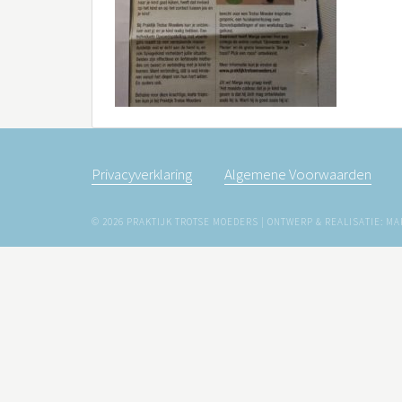
Privacyverklaring
Algemene Voorwaarden
© 2026 PRAKTIJK TROTSE MOEDERS | ONTWERP & REALISATIE: 