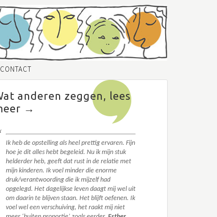
CONTACT
at anderen zeggen, lees
meer →
Ik heb de opstelling als heel prettig ervaren. Fijn
hoe je dit alles hebt begeleid. N
u ik mijn stuk
helderder heb, geeft dat rust in de relatie met
mijn kinderen. Ik voel minder die enorme
druk/verantwoording die ik mijzelf had
opgelegd.
Het dagelijkse leven daagt mij wel uit
om daarin te blijven staan. Het blijft oefenen. I
k
voel wel een verschuiving, het raakt mij niet
meer ‘buiten proportie’ zoals eerder.
Esther,